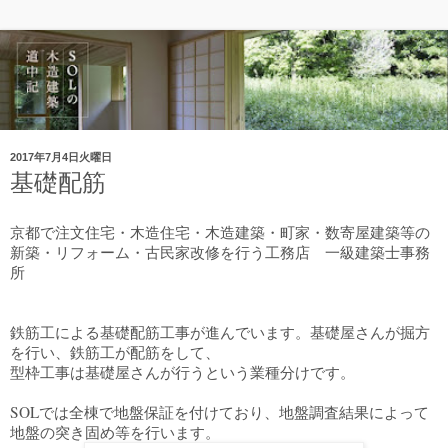
2017年7月4日火曜日
基礎配筋
京都で注文住宅・木造住宅・木造建築・町家・数寄屋建築等の
新築・リフォーム・古民家改修を行う工務店
一級建築士事務
所
鉄筋工による基礎配筋工事が進んでいます。基礎屋さんが掘方
を行い、鉄筋工が配筋をして、
型枠工事は基礎屋さんが行う
という業種分けです。
SOLでは全棟で地盤保証を付けており、地盤調査結果によって
地盤の突き固め等を
行います。