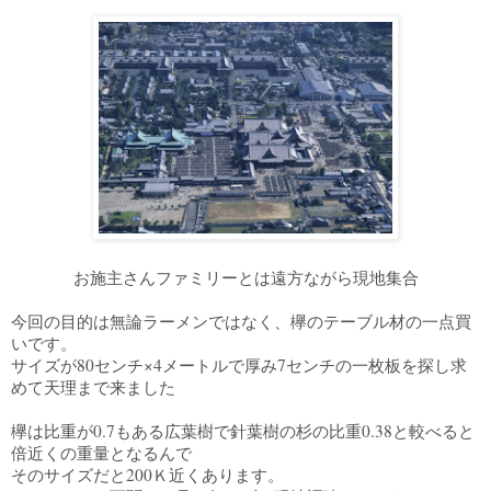
お施主さんファミリーとは遠方ながら現地集合
今回の目的は無論ラーメンではなく、欅のテーブル材の一点買
いです。
サイズが80センチ×4メートルで厚み7センチの一枚板を探し求
めて天理まで来ました
欅は比重が0.7もある広葉樹で針葉樹の杉の比重0.38と較べると
倍近くの重量となるんで
そのサイズだと200Ｋ近くあります。