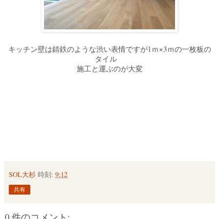
キッチン壁は
錆鉄のような渋い表情ですが
1ｍ×3ｍの
一枚板の
タイル
施工と運ぶのが大変
SOL大杉
時刻:
9:12
共有
0 件のコメント: