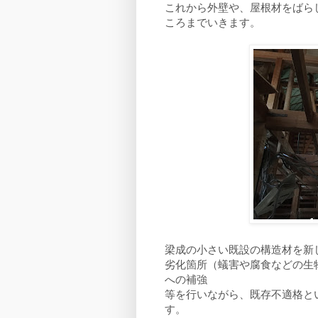
これから外壁や、屋根材をばら
ころまでいきます。
梁成の小さい既設の構造材を新
劣化箇所（蟻害や腐食などの生
への補強
等を行いながら、既存不適格と
す。