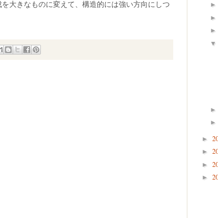
梁成を大きなものに変えて、構造的には強い方向にしつ
2
►
2
►
2
►
2
►