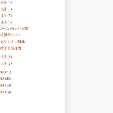
6月
(4)
►
5月
(3)
►
4月
(5)
►
3月
(4)
▼
かわいらしい定礎
柱脚ラーメン
スケルトン解体
障子と方形窓
2月
(6)
►
1月
(2)
►
016
(21)
015
(23)
014
(13)
013
(14)