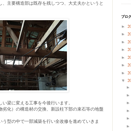
し、主要構造部は既存を残しつつ、大丈夫かというと
ブログ
2
►
2
►
2
►
2
►
2
►
2
►
2
►
2
▼
しい梁に変える工事を今後行います。
物劣化）の構造材の交換、新設柱下部の束石等の地盤
いう型の中で一部減築を行い全改修を進めていきま